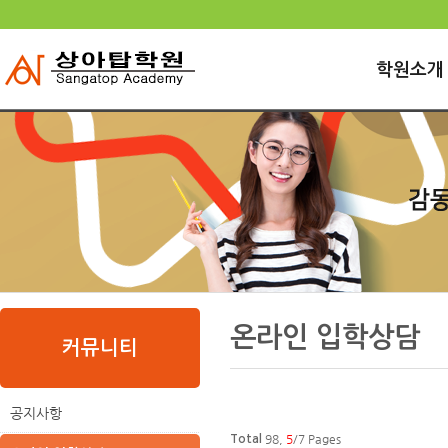
로
중
상
그
앙
위
메
인
내
링
인
바
용
크
학원소개
메
로
으
뉴
가
로
기
바
로
가
기
본
하
링
본
문
위
크
문
온라인 입학상담
내
메
커뮤니티
용
뉴
공지사항
98,
5
/7 Pages
Total