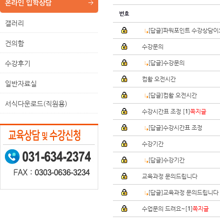
온라인 입학상담
갤러리
[답글]파워포인트 수강상담이요
건의함
수강문의
수강후기
[답글]수강문의
컴활 오전시간
일반자료실
[답글]컴활 오전시간
서식다운로드(직원용)
수강시간표 조정 [
]
쪽지글
1
[답글]수강시간표 조정
수강기간
[답글]수강기간
교육과정 문의드립니다
[답글]교육과정 문의드립니다
수업문의 드려요~[
]
쪽지글
1