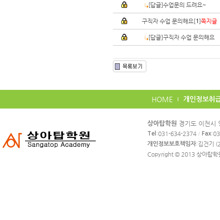
[답글]수업문의 드려요~
구직자 수업 문의해요[
]
쪽지글
1
[답글]구직자 수업 문의해요
HOME
개인정보취
카
경기도 이천시 영
상아탑학원
피
:031-634-2374
/
:0
Tel
Fax
라
:김건기 (2
개인정보보호책임자
이
Copyright © 2013
상아탑학
트