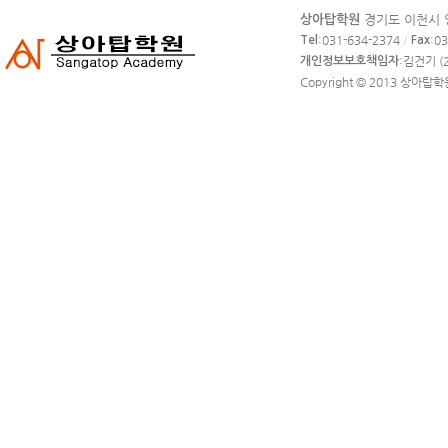
카
경기도 이천시 영
상아탑학원
피
:031-634-2374
/
:0
Tel
Fax
라
:김건기 (2
개인정보보호책임자
이
Copyright © 2013
상아탑학
트