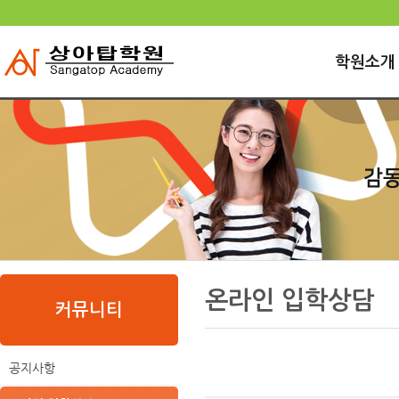
로
중
상
그
앙
위
메
인
내
링
인
바
용
크
학원소개
메
로
으
뉴
가
로
기
바
로
가
기
본
하
링
본
문
위
크
문
온라인 입학상담
내
메
커뮤니티
용
뉴
공지사항