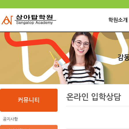
로
중
상
그
앙
위
메
인
내
링
인
바
용
크
학원소개
메
로
으
뉴
가
로
기
바
로
가
기
본
하
링
본
문
위
크
문
온라인 입학상담
내
메
커뮤니티
용
뉴
공지사항