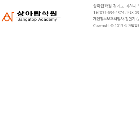
카
경기도 이천시 영
상아탑학원
피
:031-634-2374
/
:0
Tel
Fax
라
:김건기 (2
개인정보보호책임자
이
Copyright © 2013
상아탑학
트