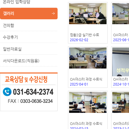
온라인 입학상담
갤러리
건의함
컴활2급 실기반 수료
OA마스터
수강후기
2026-02-02
2025-06-
2026.1.28.
일반자료실
서식다운로드(직원용)
OA마스터 과정 수료식
OA마스터
2025-04-01
2024-10-
OA마스터 과정 수료식
OA마스터
2024-02-15
2023-11-