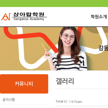
로
중
상
그
앙
위
메
인
내
링
인
바
용
크
학원소개
메
로
으
뉴
가
로
기
바
로
가
기
본
하
링
본
문
위
크
문
갤러리
내
메
커뮤니티
용
뉴
공지사항
87,
1
/6 Pages
Total