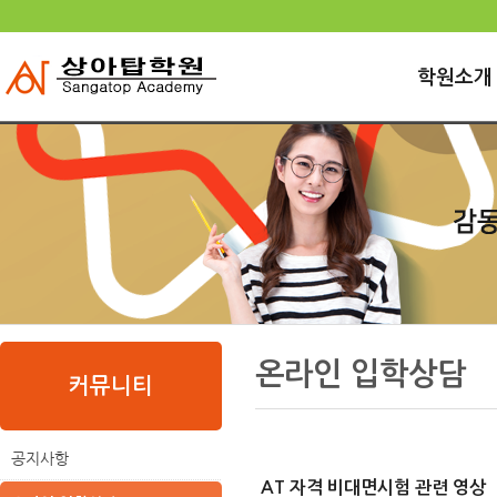
로
중
상
그
앙
위
메
인
내
링
인
바
용
크
학원소개
메
로
으
뉴
가
로
기
바
로
가
기
본
하
링
본
내용
문
위
크
문
온라인 입학상담
내
메
커뮤니티
용
뉴
공지사항
AT 자격 비대면시험 관련 영상