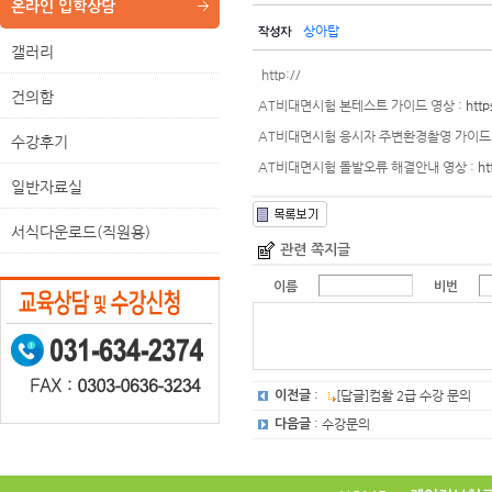
온라인 입학상담
상아탑
갤러리
http://
건의함
AT비대면시험 본테스트 가이드 영상 :
htt
AT비대면시험 응시자 주변환경촬영 가이드 
수강후기
AT비대면시험 돌발오류 해결안내 영상 :
ht
일반자료실
서식다운로드(직원용)
관련 쪽지글
이름
비번
:
[답글]컴활 2급 수강 문의
이전글
: 수강문의
다음글