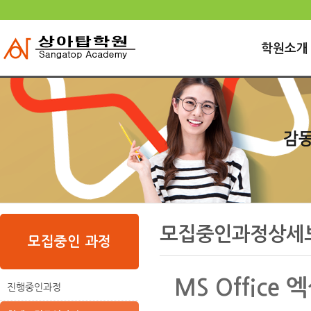
상
위
메
링
인
크
학원소개
메
뉴
본
하
링
본
문
위
크
문
모집중인과정상세
내
메
모집중인 과정
용
뉴
MS Office
진행중인과정