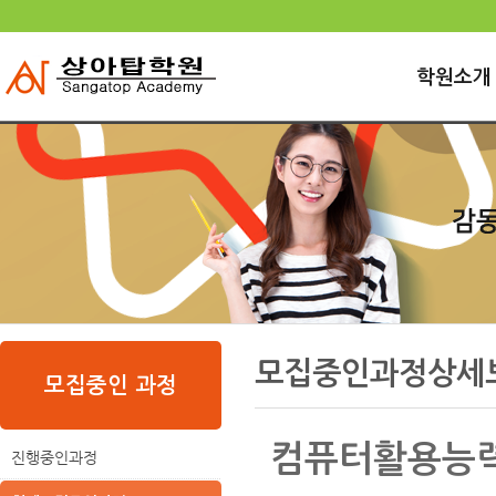
상
위
메
링
인
크
학원소개
메
뉴
본
하
링
본
문
위
크
문
모집중인과정상세
내
메
모집중인 과정
용
뉴
컴퓨터활용능력2
진행중인과정